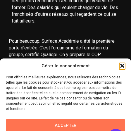
des profils rencontrés. Des coachs qui veulent se
former. Des salariés qui veulent changer de vie. Des
franchisés d’autres réseaux qui regardent ce qui se
fait ailleurs.
Pour beaucoup, Surface Académie a été la première
porte d’entrée. C’est l’organisme de formation du
groupe, certifié Qualiopi. On y prépare le CQP
Instructeur Fitness et le BP JEPS. Certains apprenants
Gérer le consentement
vont plus loin : ils font ensuite un stage dans un studio
Surface Coach, puis ouvrent leur propre franchise. Ce
Pour offrir les meilleures expériences, nous utilisons des technologies
parcours complet, de la formation à l’ouverture, six
telles que les cookies pour stocker et/ou accéder aux informations des
franchisés du réseau l’ont déjà suivi.
appareils. Le fait de consentir à ces technologies nous permettra de
traiter des données telles que le comportement de navigation ou les ID
uniques sur ce site. Le fait de ne pas consentir ou de retirer son
Les échanges continuent maintenant par mail, studio
consentement peut avoir un effet négatif sur certaines caractéristiques
par studio, projet par projet.
et fonctions.
ACCEPTER
Facebook
Twitter
LinkedIn